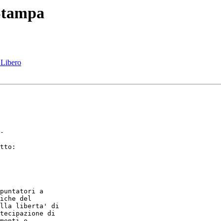
 Stampa
 Libero
-

tto:

puntatori a

iche del

lla liberta' di

tecipazione di

menti o
