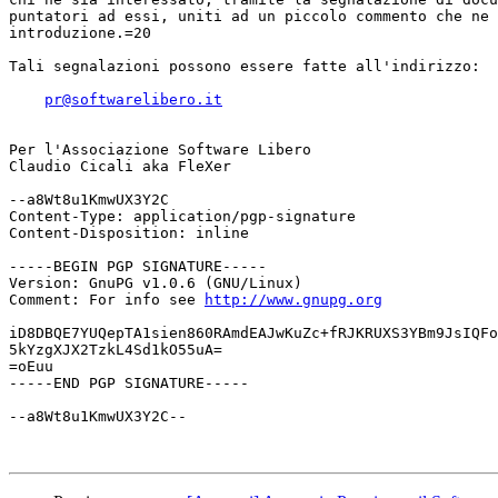
puntatori ad essi, uniti ad un piccolo commento che ne 
introduzione.=20

Tali segnalazioni possono essere fatte all'indirizzo:

pr@softwarelibero.it
Per l'Associazione Software Libero

Claudio Cicali aka FleXer

--a8Wt8u1KmwUX3Y2C

Content-Type: application/pgp-signature

Content-Disposition: inline

-----BEGIN PGP SIGNATURE-----

Version: GnuPG v1.0.6 (GNU/Linux)

Comment: For info see 
http://www.gnupg.org
iD8DBQE7YUQepTA1sien860RAmdEAJwKuZc+fRJKRUXS3YBm9JsIQFo
5kYzgXJX2TzkL4Sd1kO55uA=

=oEuu

-----END PGP SIGNATURE-----

--a8Wt8u1KmwUX3Y2C--
