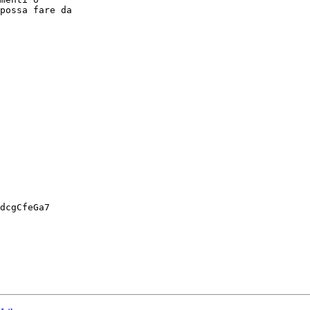
possa fare da

dcgCfeGa7
