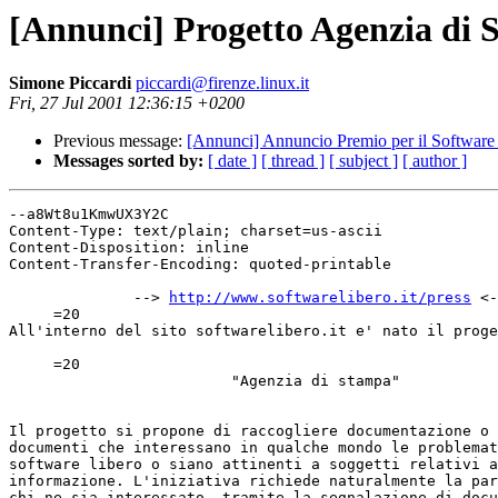
[Annunci] Progetto Agenzia di
Simone Piccardi
piccardi@firenze.linux.it
Fri, 27 Jul 2001 12:36:15 +0200
Previous message:
[Annunci] Annuncio Premio per il Software
Messages sorted by:
[ date ]
[ thread ]
[ subject ]
[ author ]
--a8Wt8u1KmwUX3Y2C

Content-Type: text/plain; charset=us-ascii

Content-Disposition: inline

Content-Transfer-Encoding: quoted-printable

              --> 
http://www.softwarelibero.it/press
 <-
     =20

All'interno del sito softwarelibero.it e' nato il proge
     =20

                         "Agenzia di stampa"

Il progetto si propone di raccogliere documentazione o 
documenti che interessano in qualche mondo le problemat
software libero o siano attinenti a soggetti relativi a
informazione. L'iniziativa richiede naturalmente la par
chi ne sia interessato, tramite la segnalazione di docu