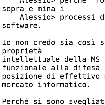
    Alessio> perche` rompe l'equivalenza di cui 
sopra e mina i

    Alessio> processi delle grosse case di 
software.

Io non credo sia così s
proprietà

intellettuale della MS 
funzionale alla difesa 
posizione di effettivo 
mercato informatico.

Perché si sono svegliat