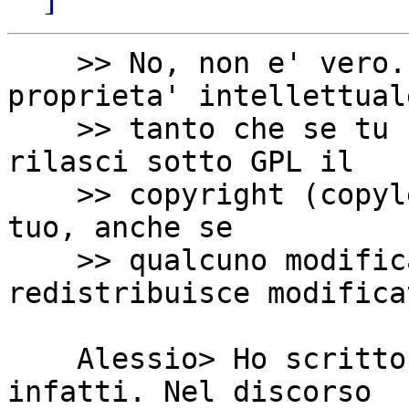
    >> No, non e' vero.  La GPL tutela la 
proprieta' intellettuale
    >> tanto che se tu fai un programma e lo 
rilasci sotto GPL il

    >> copyright (copyleft, come dice RMS) rimane 
tuo, anche se

    >> qualcuno modifica il codice e lo 
redistribuisce modificat
    Alessio> Ho scritto "in un certo senso", 
infatti. Nel discorso
