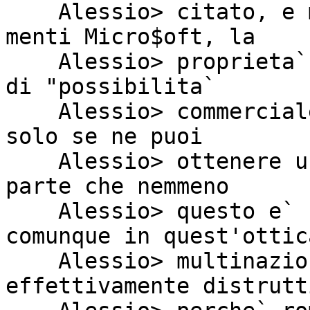
    Alessio> citato, e molto probabilmente nelle 
menti Micro$oft, la

    Alessio> proprieta` intellettuale e` sinonimo 
di "possibilita`

    Alessio> commerciale". Cioe` una cosa e` tua 
solo se ne puoi

    Alessio> ottenere un ritorno economico. Ora, a 
parte che nemmeno

    Alessio> questo e` completamente vero, 
comunque in quest'ottica
    Alessio> multinazionale la GPL e` 
effettivamente distrutti