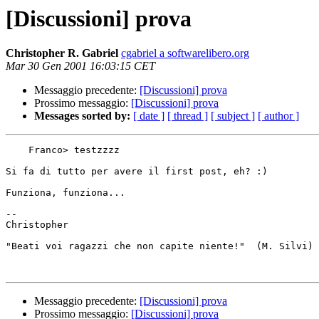
[Discussioni] prova
Christopher R. Gabriel
cgabriel a softwarelibero.org
Mar 30 Gen 2001 16:03:15 CET
Messaggio precedente:
[Discussioni] prova
Prossimo messaggio:
[Discussioni] prova
Messages sorted by:
[ date ]
[ thread ]
[ subject ]
[ author ]
    Franco> testzzzz

Si fa di tutto per avere il first post, eh? :)

Funziona, funziona...

-- 

Christopher

"Beati voi ragazzi che non capite niente!"  (M. Silvi)

Messaggio precedente:
[Discussioni] prova
Prossimo messaggio:
[Discussioni] prova