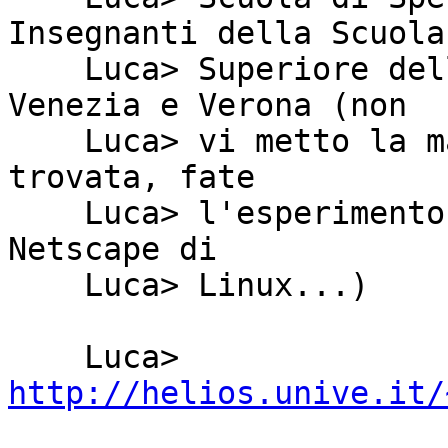
Insegnanti della Scuola

    Luca> Superiore delle Universita' di Padova, 
Venezia e Verona (non

    Luca> vi metto la mail perche' non l'ho mai 
trovata, fate

    Luca> l'esperimento di guardare il sito con il 
Netscape di

    Luca> Linux...)

    Luca> 
http://helios.unive.it/