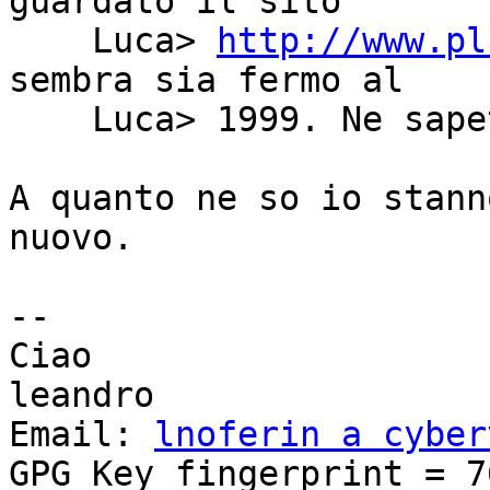
guardato il sito

    Luca> 
http://www.pl
sembra sia fermo al

    Luca> 1999. Ne sapete qualcosa?

A quanto ne so io stann
nuovo.

-- 

Ciao

leandro

Email: 
lnoferin a cyber
GPG Key fingerprint = 76