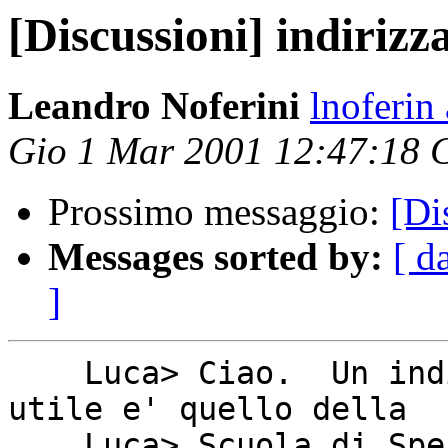
[Discussioni] indirizz
Leandro Noferini
lnoferin
Gio 1 Mar 2001 12:47:18 
Prossimo messaggio:
[Di
Messages sorted by:
[ d
]
    Luca> Ciao.  Un indirizzo che puo' essere 
utile e' quello della

    Luca> Scuola di Specializzazione per gli 