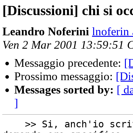
[Discussioni] chi si o
Leandro Noferini
lnoferin
Ven 2 Mar 2001 13:59:51 
Messaggio precedente:
[
Prossimo messaggio:
[Di
Messages sorted by:
[ d
]
    >> Si, anch'io scrivo software libero, ma La 