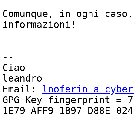
Comunque, in ogni caso,
informazioni!

-- 

Ciao

leandro

Email: 
lnoferin a cyber
GPG Key fingerprint = 76
1E79 AFF9 1B97 D88E 024C