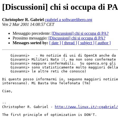
[Discussioni] chi si occupa di P
Christopher R. Gabriel
cgabriel a softwarelibero.org
Ven 2 Mar 2001 14:08:57 CET
Messaggio precedente:
[Discussioni] chi si occupa di PA?
Prossimo messaggio:
[Discussioni] chi si occupa di PA?
Messages sorted by:
[ date ]
[ thread ]
[ subject ]
[ author ]
    Giovanni> 	- Ho notizie di usi di OpenCA anche da parte di

    Giovanni> Militari Nato :(, ma non sono confermate (e forse

    Giovanni> neppure confermabili.  Su openca.org gli accessi da .mil

    Giovanni> sono statisticamente molto maggiori della media su tutte

    Giovanni> le altre reti che conosco)

Di questo posso informarmi io, seguono maggiori notizie
interessano). Mi Basta Una Telefonata (Tm)

Ciao,

-- 

Christopher R. Gabriel - 
http://www.linux.it/~cgabriel/
The first principle of optimization is DON'T.
