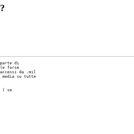
A?
 ( se
