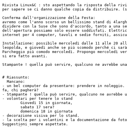
Rivista Linux&C : sto aspettando la risposta della rivi
per sapere se ci danno qualche copia da distribuire. (s
Conferma dall'organizzazione della Festa:

avremo come l'anno scorso un bellissimo stand di 4largh
dividere con la Suse che sono d'accordo, tanto a una se
dell'apertura possiamo solo essere soddisfati. Elettric
internet per 4 computer, tavoli e sedie forniti, assicu
Installazione: possibile mercoledì dalle 11 alle 20 all
leopolda, e giovedì anche se più scomodo perché ci sarà
Parcheggio più comodo mercoledì. Propongo mercoledì ver
si era fatto avanti.

Stampante ! quella può servire, qualcuno ne avrebbe una
# Riassunto:

  Mancano:

- un bel computer da presentare: prendere in noleggio. 
fa, chi pagherà?

- Stampante ! quella può servire, qualcuno ne avrebbe u
- volontari per tenere lo stand

	Giovedì 15 in giornata,

	sabato 17 sera?

	domenica 18 in giornata

- decorazione visiva per lo stand.

- la scelta per i volantini e la documentazione da foto
Suggestioni sempre aspettate.
