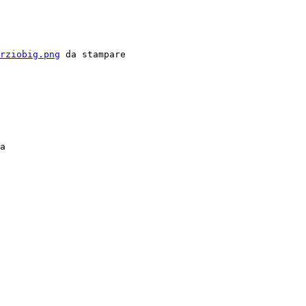
rziobig.png
 da stampare

a
