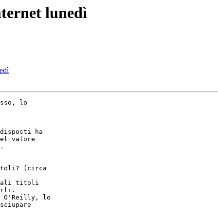
nternet lunedì
edì
sso, lo 

disposti ha 

el valore 

.

toli? (circa 

ali titoli 

rli. 

 O'Reilly, lo 

sciupare 
