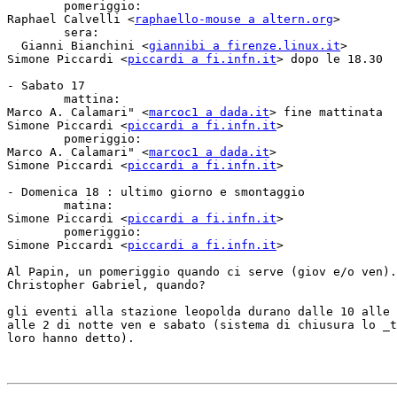
	pomeriggio:

Raphael Calvelli <
raphaello-mouse a altern.org
>

	sera:

  Gianni Bianchini <
giannibi a firenze.linux.it
>

Simone Piccardi <
piccardi a fi.infn.it
> dopo le 18.30

- Sabato 17

	mattina:

Marco A. Calamari" <
marcoc1 a dada.it
> fine mattinata

Simone Piccardi <
piccardi a fi.infn.it
>

	pomeriggio:

Marco A. Calamari" <
marcoc1 a dada.it
>

Simone Piccardi <
piccardi a fi.infn.it
>

- Domenica 18 : ultimo giorno e smontaggio

	matina:

Simone Piccardi <
piccardi a fi.infn.it
>

	pomeriggio:

Simone Piccardi <
piccardi a fi.infn.it
>

Al Papin, un pomeriggio quando ci serve (giov e/o ven).

Christopher Gabriel, quando?

gli eventi alla stazione leopolda durano dalle 10 alle 
alle 2 di notte ven e sabato (sistema di chiusura lo _t
loro hanno detto).
