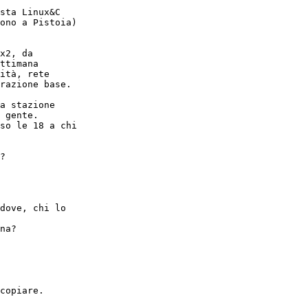
sta Linux&C 

ono a Pistoia)

x2, da 

ttimana 

ità, rete 

razione base.

a stazione 

 gente. 

so le 18 a chi 

?

dove, chi lo 

na?

copiare. 
