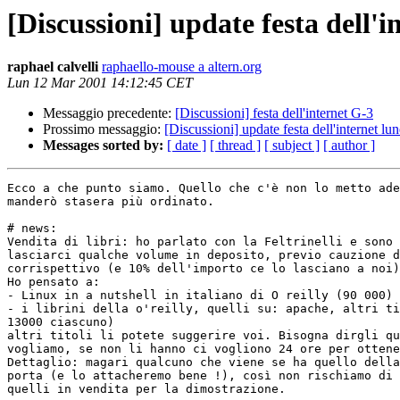
[Discussioni] update festa dell'i
raphael calvelli
raphaello-mouse a altern.org
Lun 12 Mar 2001 14:12:45 CET
Messaggio precedente:
[Discussioni] festa dell'internet G-3
Prossimo messaggio:
[Discussioni] update festa dell'internet lun
Messages sorted by:
[ date ]
[ thread ]
[ subject ]
[ author ]
Ecco a che punto siamo. Quello che c'è non lo metto ade
manderò stasera più ordinato.

# news:

Vendita di libri: ho parlato con la Feltrinelli e sono 
lasciarci qualche volume in deposito, previo cauzione d
corrispettivo (e 10% dell'importo ce lo lasciano a noi)
Ho pensato a:

- Linux in a nutshell in italiano di O reilly (90 000)

- i librini della o'reilly, quelli su: apache, altri ti
13000 ciascuno)

altri titoli li potete suggerire voi. Bisogna dirgli qu
vogliamo, se non li hanno ci vogliono 24 ore per ottene
Dettaglio: magari qualcuno che viene se ha quello della
porta (e lo attacheremo bene !), così non rischiamo di 
quelli in vendita per la dimostrazione.
