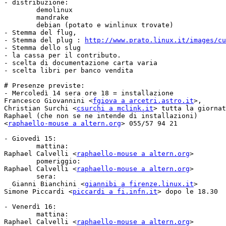
- distribuzione:

	demolinux

	mandrake

	debian (potato e winlinux trovate)

- Stemma del flug,

- Stemma del plug : 
http://www.prato.linux.it/images/cu
- Stemma dello slug

- la cassa per il contributo.

- scelta di documentazione carta varia

- scelta libri per banco vendita

# Presenze previste:

- Mercoledì 14 sera ore 18 = installazione

Francesco Giovannini <
fgiova a arcetri.astro.it
>,

Christian Surchi <
csurchi a mclink.it
> tutta la giornat
Raphael (che non se ne intende di installazioni) 

<
raphaello-mouse a altern.org
> 055/57 94 21

- Giovedì 15:

	mattina:

Raphael Calvelli <
raphaello-mouse a altern.org
>

	pomeriggio:

Raphael Calvelli <
raphaello-mouse a altern.org
>

	sera:

  Gianni Bianchini <
giannibi a firenze.linux.it
>

Simone Piccardi <
piccardi a fi.infn.it
> dopo le 18.30

- Venerdì 16:

	mattina:

Raphael Calvelli <
raphaello-mouse a altern.org
>
