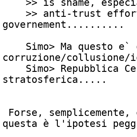
    >> is shame, especially when compared with

    >> anti-trust efforts of U.S. 
governement..........

    Simo> Ma questo e` osceno, il livello di 
corruzione/collusione/i
    Simo> Repubblica Ceca deve essere una cosa 
stratosferica.....

 Forse, semplicemente, è ignoranza: purtroppo 
questa è l'ipotesi pegg