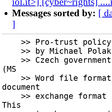
iol.it>] [cyber~rights] ..
Messages sorted by:
[ d
]
    >> Pro-trust policy of Czech government

    >> by Michael Polak (23.02.2001 16:06)

    >> Czech government have declared, that .DOC 
(MS

    >> Word file format) became offficial text 
document

    >> exchange format for all government offices. 
This
