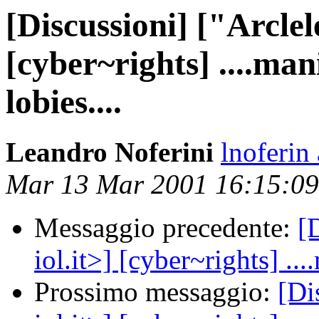
[Discussioni] ["Arclel
[cyber~rights] ....ma
lobies....
Leandro Noferini
lnoferin
Mar 13 Mar 2001 16:15:0
Messaggio precedente:
[
iol.it>] [cyber~rights] ..
Prossimo messaggio:
[Di