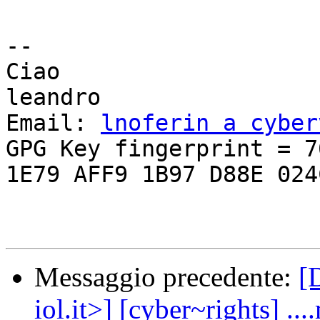
-- 

Ciao

leandro

Email: 
lnoferin a cyber
GPG Key fingerprint = 76
1E79 AFF9 1B97 D88E 024C
Messaggio precedente:
[
iol.it>] [cyber~rights] ..