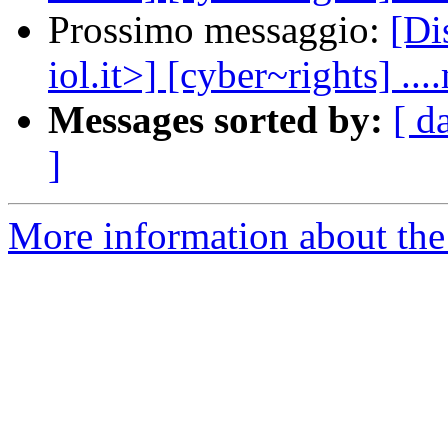
Prossimo messaggio:
[Di
iol.it>] [cyber~rights] ..
Messages sorted by:
[ d
]
More information about the 