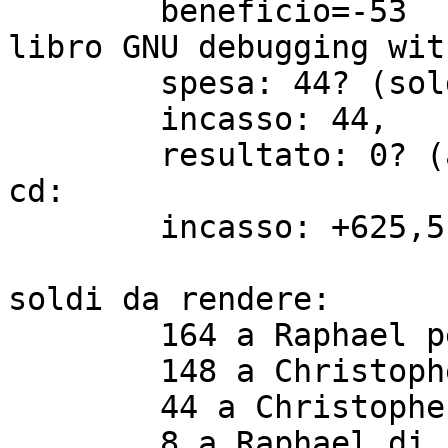
	beneficio=-53

libro GNU debugging wit
	spesa: 44? (soldi avanzati da Christopher)

	incasso: 44,

	resultato: 0? (almeno si spera)

cd:

	incasso: +625,5

soldi da rendere:

	164 a Raphael per i libri

	148 a Christopher per le magliette

	44 a Christopher per il libro GNU

	8 a Raphael di fotocopie
