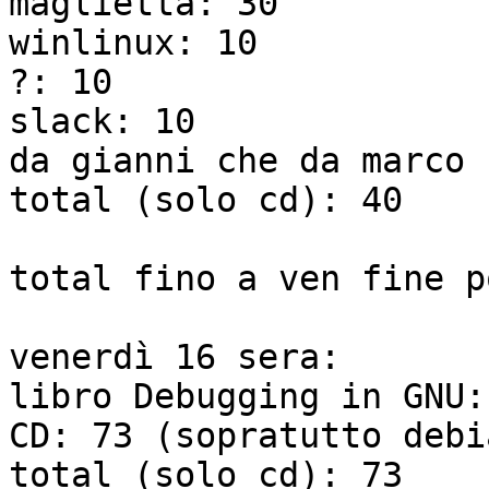
maglietta: 30

winlinux: 10

?: 10

slack: 10

da gianni che da marco 
total (solo cd): 40

total fino a ven fine p
venerdì 16 sera:

libro Debugging in GNU: 
CD: 73 (sopratutto debia
total (solo cd): 73
