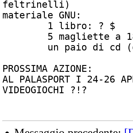
feltrinelli)

materiale GNU:

	1 libro: ? $

	5 magliette a 18$ ciascuna

	un paio di cd (debian, freeBSD)

PROSSIMA AZIONE:

AL PALASPORT I 24-26 AP
VIDEOGIOCHI ?!?

Messaggio precedente:
[