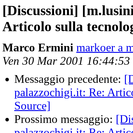
[Discussioni] [m.lusin
Articolo sulla tecnol
Marco Ermini
markoer a m
Ven 30 Mar 2001 16:44:5
Messaggio precedente:
[
palazzochigi.it: Re: Arti
Source]
Prossimo messaggio:
[Di
palazzochigi.it: Re: Arti