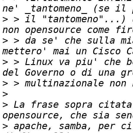
>
 > il "tantomeno"...) 
>
 > da se' che sulla mi
>
 > Linux va piu' che b
>
>
>
 La frase sopra citata
>
 apache, samba, per ci