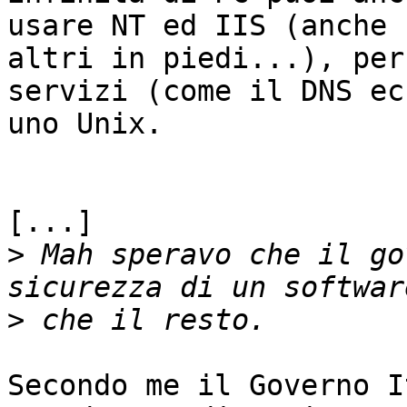
usare NT ed IIS (anche 
altri in piedi...), per
servizi (come il DNS ec
uno Unix.

[...]

>
 Mah speravo che il go
>
Secondo me il Governo I