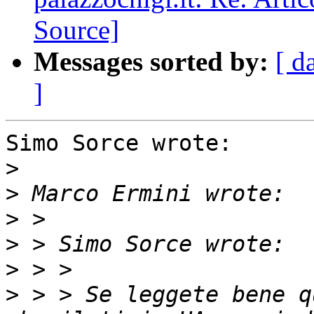
Source]
Messages sorted by:
[ d
]
Simo Sorce wrote:

>
>
>
>
>
>
 > > Se leggete bene q