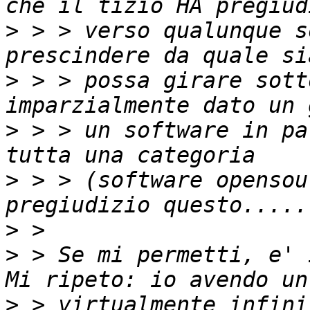
>
 > > verso qualunque s
>
 > > possa girare sott
>
 > > un software in pa
>
 > > (software opensou
>
>
 > Se mi permetti, e' 
>
 > virtualmente infini