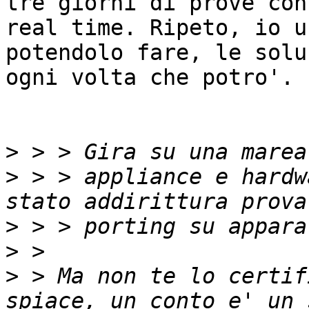
tre giorni di prove con
real time. Ripeto, io u
potendolo fare, le solu
ogni volta che potro'.

>
>
 > > appliance e hardw
>
>
>
 > Ma non te lo certif