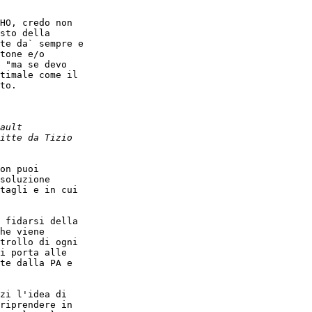
HO, credo non

sto della

te da` sempre e

tone e/o

 "ma se devo

timale come il

to.

on puoi

soluzione

tagli e in cui

 fidarsi della

he viene

trollo di ogni

i porta alle

te dalla PA e

zi l'idea di

riprendere in
