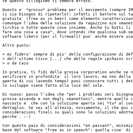
se questo sillogismo ti sembra errato.

Questo e` *grosso* problema per il movimento (sempre IM
ci sia bisogno di ripeterlo): infatti il battere sul ta
gratuita` (free as in beer) come elemento caratterizzan
comunque l'idea della soluzione da ragazzino e/o smanet
tirchio o tutte queste cose insieme. Anche tu butti li`
fare una cosa a casa", dove intendi che qualcosa sub-op
software libero (per il firewall) puo` anche essere usa
Altro punto: 

>
>
>
In pratica, ti fidi della grossa corporation anche se n
verificare in profondita` il loro lavoro, ma non della 
aperta di cui (avendo tempo) puoi conoscere tutti i det
lo sviluppo viene fatto alla luce del sole.

Di nuovo: passa l'idea che "per i problemi seri bisogna
grossa azienda e non degli smanettoni", mentre quello c
nascosto e` che con la soluzione aperta sei *tu* al con
dettaglio. Se sei all'altezza, ovviamente, il che poi c
considerazioni finali su quali sono le soluzioni adotta
perche`. :-)

Con questo paio di considerazioni "en passant", minimiz
base del software "free as in speech": quella cioe` di 