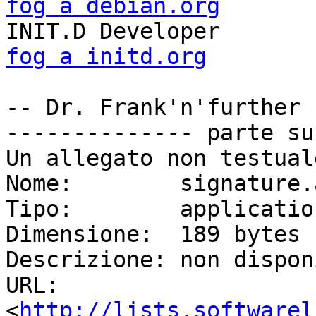
fog a debian.org

INIT.D D
fog a initd.org

                           Don't dream it.
-- Dr. Frank'n'further

-------------- parte su
Un allegato non testual
Nome:        signature.a
Tipo:        applicatio
Dimensione:  189 bytes

Descrizione: non dispon
URL:         
<
http://lists.softwarel