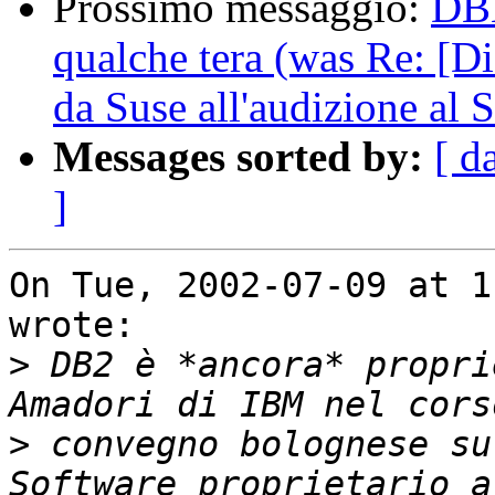
Prossimo messaggio:
DBM
qualche tera (was Re: [D
da Suse all'audizione al 
Messages sorted by:
[ d
]
On Tue, 2002-07-09 at 1
wrote: 

>
 DB2 è *ancora* propri
>
 convegno bolognese su