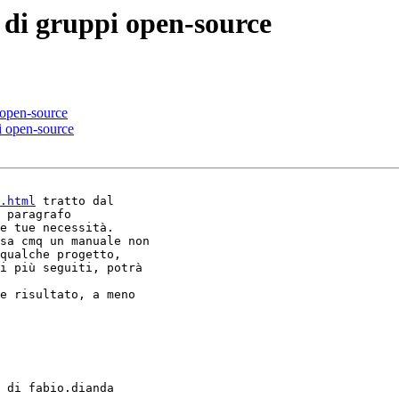
 di gruppi open-source
 open-source
i open-source
.html
 tratto dal

 paragrafo

e tue necessità.

sa cmq un manuale non

qualche progetto,

i più seguiti, potrà

e risultato, a meno

 di fabio.dianda
