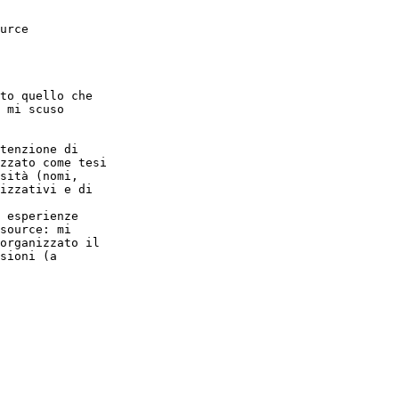
urce

to quello che

 mi scuso

tenzione di

zzato come tesi

sità (nomi,

izzativi e di

 esperienze

source: mi

organizzato il

sioni (a
