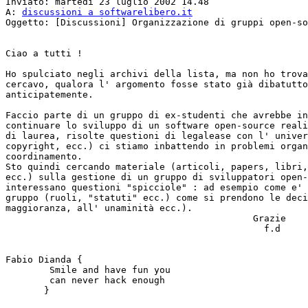
Inviato: martedì 23 luglio 2002 14.48

A: 
discussioni a softwarelibero.it
Oggetto: [Discussioni] Organizzazione di gruppi open-so
Ciao a tutti !

Ho spulciato negli archivi della lista, ma non ho trova
cercavo, qualora l' argomento fosse stato già dibatutto
anticipatemente.

Faccio parte di un gruppo di ex-studenti che avrebbe in
continuare lo sviluppo di un software open-source reali
di laurea, risolte questioni di legalease con l' univer
copyright, ecc.) ci stiamo inbattendo in problemi organ
coordinamento.

Sto quindi cercando materiale (articoli, papers, libri,
ecc.) sulla gestione di un gruppo di sviluppatori open-
interessano questioni "spicciole" : ad esempio come e' 
gruppo (ruoli, "statuti" ecc.) come si prendono le deci
maggioranza, all' unaminità ecc.).

                                             Grazie

                                               f.d

Fabio Dianda {

 	Smile and have fun you

	can never hack enough

       }
