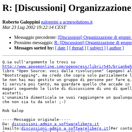
R: [Discussioni] Organizzazione
Roberto Galoppini
galoppini a acmesolutions.it
Mar 23 Lug 2002 19:22:14 CEST
Messaggio precedente:
[Discussioni] Organizzazione di gruppi
Prossimo messaggio:
R: [Discussioni] Organizzazione di grupp
Messages sorted by:
[ date ]
[ thread ]
[ subject ]
[ author ]
http://www.apogeonline.com/openpress/libri/545/brianbeh
libro "Open Source: voci dalla rivoluzione" (apogeo) al
"Bootstrapping", ma credo che copra solo parzialmente l
Se non hai mai gestito un gruppo di persone per fare q.
ti servirà poi tanto, ma guardare quello che accade in 
magari seguendo le liste di discussione di uno di quell
aiutarti.

L'unanimità dimenticala se vuoi raggiungere un qualunqu
che non sia tu da solo! ;-)

Rob Galop

-----Messaggio originale-----

Da: 
discussioni-admin a softwarelibero.it
[mailto:
discussioni-admin a softwarelibero.it
]Per conto