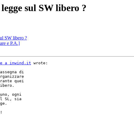
 legge sul SW libero ?
sul SW libero ?
are e P.A.]
e a inwind.it
 wrote:
