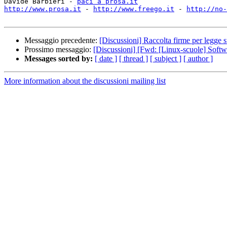
Davide Barbieri - 
paci a prosa.it
http://www.prosa.it
 - 
http://www.freego.it
 - 
http://no-
Messaggio precedente:
[Discussioni] Raccolta firme per legge 
Prossimo messaggio:
[Discussioni] [Fwd: [Linux-scuole] Softw
Messages sorted by:
[ date ]
[ thread ]
[ subject ]
[ author ]
More information about the discussioni mailing list