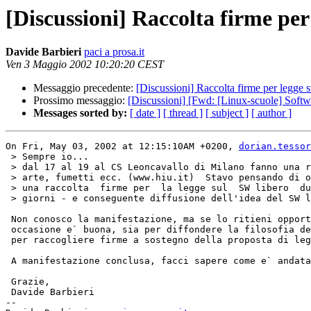
[Discussioni] Raccolta firme per
Davide Barbieri
paci a prosa.it
Ven 3 Maggio 2002 10:20:20 CEST
Messaggio precedente:
[Discussioni] Raccolta firme per legge 
Prossimo messaggio:
[Discussioni] [Fwd: [Linux-scuole] Softw
Messages sorted by:
[ date ]
[ thread ]
[ subject ]
[ author ]
On Fri, May 03, 2002 at 12:15:10AM +0200, 
dorian.tessor
 > Sempre io...

 > dal 17 al 19 al CS Leoncavallo di Milano fanno una rassegna di 

 > arte, fumetti ecc. (www.hiu.it)  Stavo pensando di organizzare 

 > una raccolta  firme per  la legge sul  SW libero  durante quei 

 > giorni - e conseguente diffusione dell'idea del SW libero.     

 Non conosco la manifestazione, ma se lo ritieni opportuno, ogni

 occasione e` buona, sia per diffondere la filosofia del SL, sia

 per raccogliere firme a sostegno della proposta di legge.

 A manifestazione conclusa, facci sapere come e` andata!

 Grazie,

 Davide Barbieri

-- 
