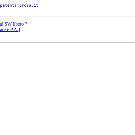
patents.prosa.it
sul SW libero ?
are e P.A.]