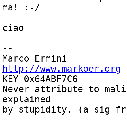
ma! :-/

ciao

-- 

http://www.markoer.org
 
KEY 0x64ABF7C6

Never attribute to mali
explained

by stupidity. (a sig fr