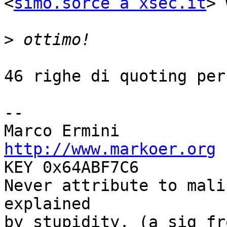
<
simo.sorce a xsec.it
> 
>
46 righe di quoting per
-- 

http://www.markoer.org
 
KEY 0x64ABF7C6

Never attribute to mali
explained

by stupidity. (a sig fr