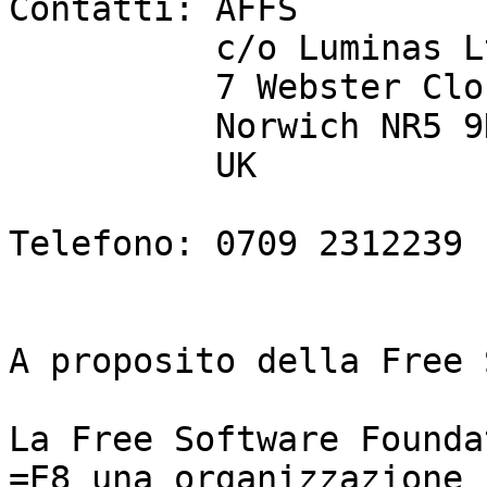
Contatti: AFFS

          c/o Luminas Ltd

          7 Webster Close

          Norwich NR5 9DF

          UK

Telefono: 0709 2312239

A proposito della Free 
La Free Software Founda
=E8 una organizzazione
