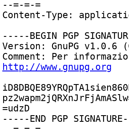
--=-=-=

Content-Type: applicati
-----BEGIN PGP SIGNATUR
Version: GnuPG v1.0.6 (
http://www.gnupg.org
iD8DBQE89YRQpTA1sien860
pz2wapm2jQRXnJrFjAmASlw=
=udzD

-----END PGP SIGNATURE--