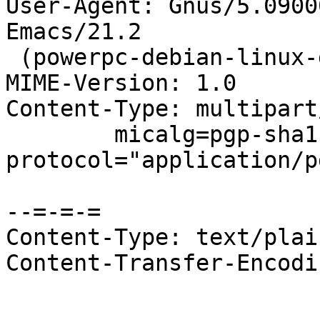
User-Agent: Gnus/5.0900
Emacs/21.2

 (powerpc-debian-linux-gnu)

MIME-Version: 1.0

Content-Type: multipart
	micalg=pgp-sha1; 
protocol="application/p
--=-=-=

Content-Type: text/plai
Content-Transfer-Encodi