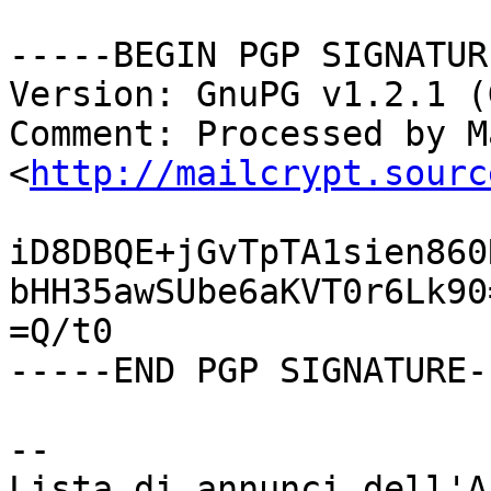
-----BEGIN PGP SIGNATUR
Version: GnuPG v1.2.1 (
Comment: Processed by M
<
http://mailcrypt.sourc
iD8DBQE+jGvTpTA1sien860
bHH35awSUbe6aKVT0r6Lk90=
=Q/t0

-----END PGP SIGNATURE--
-- 
