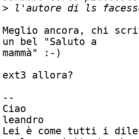
>
Meglio ancora, chi scri
un bel "Saluto a

mammà" :-)

ext3 allora?

-- 

Ciao

leandro

Lei è come tutti i dile