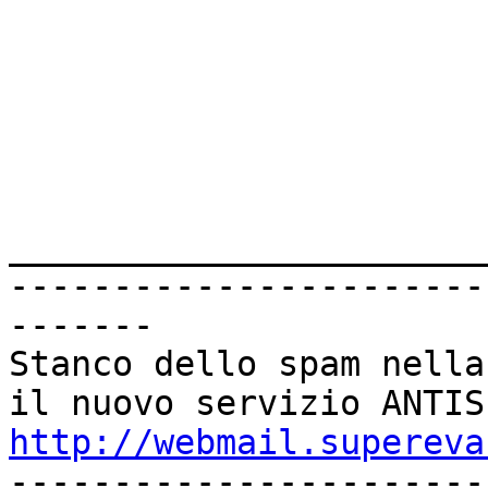
________________________
-----------------------
-------

Stanco dello spam nella
http://webmail.supereva

----------------------