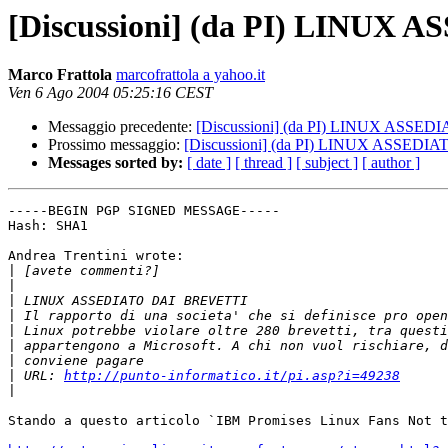
[Discussioni] (da PI) LINUX
Marco Frattola
marcofrattola a yahoo.it
Ven 6 Ago 2004 05:25:16 CEST
Messaggio precedente:
[Discussioni] (da PI) LINUX ASSE
Prossimo messaggio:
[Discussioni] (da PI) LINUX ASSED
Messages sorted by:
[ date ]
[ thread ]
[ subject ]
[ author ]
-----BEGIN PGP SIGNED MESSAGE-----

Hash: SHA1

Andrea Trentini wrote:

|
|
|
|
|
|
|
|
 URL: 
http://punto-informatico.it/pi.asp?i=49238
|
Stando a questo articolo `IBM Promises Linux Fans Not t