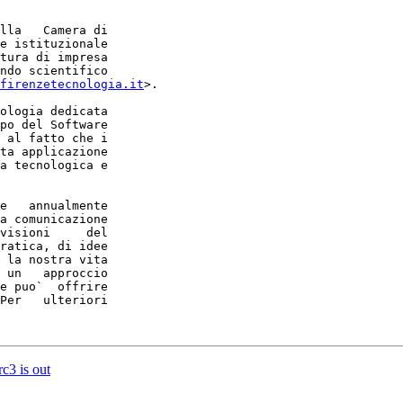
lla   Camera di

e istituzionale

tura di impresa

ndo scientifico

firenzetecnologia.it
>.

ologia dedicata

po del Software

 al fatto che i

ta applicazione

a tecnologica e

e   annualmente

a comunicazione

visioni     del

ratica, di idee

 la nostra vita

 un   approccio

e puo`  offrire

Per   ulteriori

c3 is out