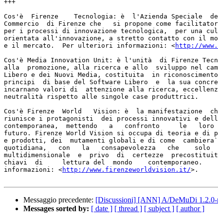
+++

Cos'è  Firenze    Tecnologia: è  l'Azienda Speciale  de
Commercio  di Firenze che   si propone come facilitator
per i processi di innovazione tecnologica,  per una cul
orientata all'innovazione, a stretto contatto con il mo
e il mercato.  Per ulteriori informazioni: <
http://www.
Cos'è Media Innovation Unit: è l'unità  di Firenze Tecn
alla  promozione, alla ricerca e allo  sviluppo nel cam
Libero e dei Nuovi Media, costituita  in riconoscimento
principi  di base del Software Libero  e  la sua concre
incarnano valori di  attenzione alla ricerca, eccellenz
neutralità rispetto alle singole case produttrici.

Cos'è Firenze  World   Vision: è  la manifestazione  ch
riunisce i protagonisti  dei processi innovativi e dell
contemporanea,  mettendo   a   confronto     le   loro 
futuro. Firenze World Vision si occupa di teoria e di p
e prodotti, dei  mutamenti globali e di come  cambiera`
quotidiana,   con   la   consapevolezza   che    solo  
multidimensionale  e  privo  di  certezze  precostituit
chiavi  di     lettura del  mondo    contemporaneo.    
informazioni: <
http://www.firenzeworldvision.it/
>.

Messaggio precedente:
[Discussioni] [ANN] A/DeMuDi 1.2.0-r
Messages sorted by:
[ date ]
[ thread ]
[ subject ]
[ author ]