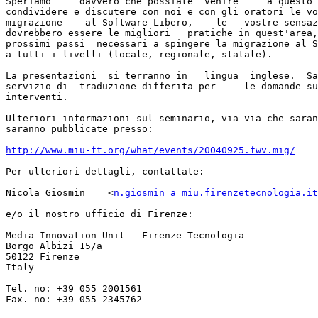
Speriamo     davvero che possiate  venire     a questo 
condividere e discutere con noi e con gli oratori le vo
migrazione    al Software Libero,    le   vostre sensaz
dovrebbero essere le migliori   pratiche in quest'area,
prossimi passi  necessari a spingere la migrazione al S
a tutti i livelli (locale, regionale, statale).

La presentazioni  si terranno in   lingua  inglese.  Sa
servizio di  traduzione differita per     le domande su
interventi.

Ulteriori informazioni sul seminario, via via che saran
saranno pubblicate presso:

http://www.miu-ft.org/what/events/20040925.fwv.mig/
Per ulteriori dettagli, contattate:

Nicola Giosmin	  <
n.giosmin a miu.firenzetecnologia.it
e/o il nostro ufficio di Firenze:

Media Innovation Unit - Firenze Tecnologia

Borgo Albizi 15/a

50122 Firenze

Italy

Tel. no: +39 055 2001561

Fax. no: +39 055 2345762
