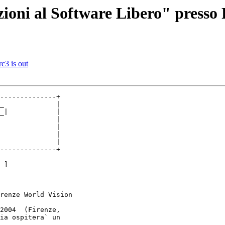
ioni al Software Libero" presso
c3 is out
--------------+

--------------+

renze World Vision

2004  (Firenze,

ia ospitera` un
