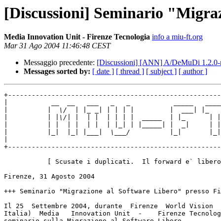
[Discussioni] Seminario "Migraz
Media Innovation Unit - Firenze Tecnologia
info a miu-ft.org
Mar 31 Ago 2004 11:46:48 CEST
Messaggio precedente:
[Discussioni] [ANN] A/DeMuDi 1.2.0-r
Messages sorted by:
[ date ]
[ thread ]
[ subject ]
[ author ]
+------------------------------------------------------
|
|
|
|
|
|
+------------------------------------------------------
           [ Scusate i duplicati.  Il forward e` libero ]

Firenze, 31 Agosto 2004

+++ Seminario "Migrazione al Software Libero" presso Fi
Il 25  Settembre 2004, durante  Firenze  World Vision  
Italia)  Media   Innovation Unit  -    Firenze Tecnolog
seminario sulla Migrazione al Software Libero.
