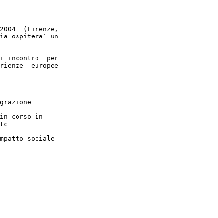
2004  (Firenze,

ia ospitera` un

i incontro  per

rienze  europee

grazione

in corso in

mpatto sociale
