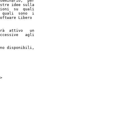
seminario,  per

stre idee sulla

ioni  su  quali

 quali  sono  i

oftware Libero

rà  attivo   un

ccessive   agli

no disponibili,

>
