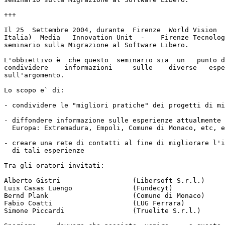
+++ 

Il 25  Settembre 2004, durante  Firenze  World Vision  
Italia)  Media   Innovation Unit  -    Firenze Tecnolog
seminario sulla Migrazione al Software Libero.

L'obbiettivo è  che questo  seminario sia  un   punto d
condividere    informazioni     sulle    diverse   espe
sull'argomento.

Lo scopo e` di:

- condividere le "migliori pratiche" dei progetti di mi
- diffondere informazione sulle esperienze attualmente 
  Europa: Extremadura, Empoli, Comune di Monaco, etc, etc

- creare una rete di contatti al fine di migliorare l'i
  di tali esperienze

Tra gli oratori invitati:

Alberto Gistri			(Libersoft S.r.l.)

Luis Casas Luengo		(Fundecyt)

Bernd Plank			(Comune di Monaco)

Fabio Coatti			(LUG Ferrara)

Simone Piccardi			(Truelite S.r.l.)
