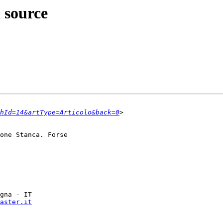
 source
hId=14&artType=Articolo&back=0
one Stanca. Forse 

gna - IT

aster.it