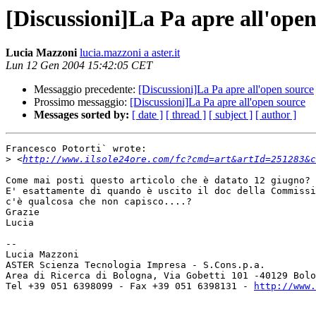
[Discussioni]La Pa apre all'open
Lucia Mazzoni
lucia.mazzoni a aster.it
Lun 12 Gen 2004 15:42:05 CET
Messaggio precedente:
[Discussioni]La Pa apre all'open source
Prossimo messaggio:
[Discussioni]La Pa apre all'open source
Messages sorted by:
[ date ]
[ thread ]
[ subject ]
[ author ]
Francesco Potorti` wrote:

>
 <
http://www.ilsole24ore.com/fc?cmd=art&artId=251283&c
Come mai posti questo articolo che è datato 12 giugno?

E' esattamente di quando è uscito il doc della Commissi
c'è qualcosa che non capisco....?

Grazie

Lucia

-- 

Lucia Mazzoni

ASTER Scienza Tecnologia Impresa - S.Cons.p.a.

Area di Ricerca di Bologna, Via Gobetti 101 -40129 Bolo
Tel +39 051 6398099 - Fax +39 051 6398131 - 
http://www.