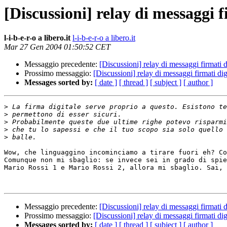
[Discussioni] relay di messaggi 
l-i-b-e-r-o a libero.it
l-i-b-e-r-o a libero.it
Mar 27 Gen 2004 01:50:52 CET
Messaggio precedente:
[Discussioni] relay di messaggi firmati 
Prossimo messaggio:
[Discussioni] relay di messaggi firmati di
Messages sorted by:
[ date ]
[ thread ]
[ subject ]
[ author ]
>
>
>
>
>
Wow, che linguaggino incominciamo a tirare fuori eh? Co
Comunque non mi sbaglio: se invece sei in grado di spie
Mario Rossi 1 e Mario Rossi 2, allora mi sbaglio. Sai, 
Messaggio precedente:
[Discussioni] relay di messaggi firmati 
Prossimo messaggio:
[Discussioni] relay di messaggi firmati di
Messages sorted by:
[ date ]
[ thread ]
[ subject ]
[ author ]