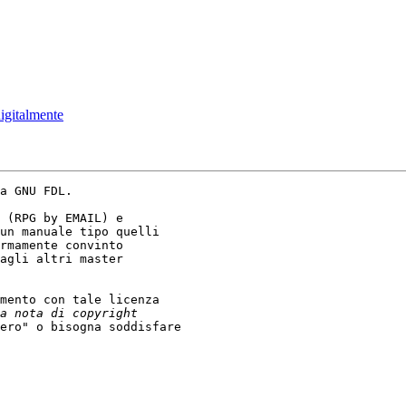
digitalmente
a GNU FDL.

 (RPG by EMAIL) e

un manuale tipo quelli

rmamente convinto

agli altri master

mento con tale licenza

ero" o bisogna soddisfare
