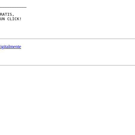
___________

RATIS,

digitalmente