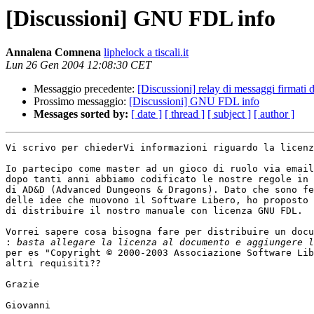
[Discussioni] GNU FDL info
Annalena Comnena
liphelock a tiscali.it
Lun 26 Gen 2004 12:08:30 CET
Messaggio precedente:
[Discussioni] relay di messaggi firmati 
Prossimo messaggio:
[Discussioni] GNU FDL info
Messages sorted by:
[ date ]
[ thread ]
[ subject ]
[ author ]
Vi scrivo per chiederVi informazioni riguardo la licenz
Io partecipo come master ad un gioco di ruolo via email
dopo tanti anni abbiamo codificato le nostre regole in 
di AD&D (Advanced Dungeons & Dragons). Dato che sono fe
delle idee che muovono il Software Libero, ho proposto 
di distribuire il nostro manuale con licenza GNU FDL.

Vorrei sapere cosa bisogna fare per distribuire un docu
:
per es "Copyright © 2000-2003 Associazione Software Lib
altri requisiti??

Grazie

Giovanni
