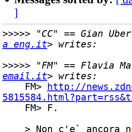
]
>>>>>
 "CC" == Gian Uber
a eng.it
>>>>>
 "FM" == Flavia Ma
email.it
    FM> 
http://news.zdn
5815584.html?part=rss&t

    FM> F.

    > Non c'e` ancora nessuna azione di 