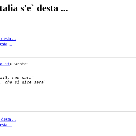
alia s'e` desta ...
 desta ...
esta ...
o.it
> wrote:

 desta ...
esta ...