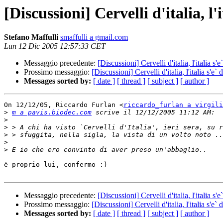
[Discussioni] Cervelli d'italia, l'it
Stefano Maffulli
smaffulli a gmail.com
Lun 12 Dic 2005 12:57:33 CET
Messaggio precedente:
[Discussioni] Cervelli d'italia, l'italia s'e`
Prossimo messaggio:
[Discussioni] Cervelli d'italia, l'italia s'e` d
Messages sorted by:
[ date ]
[ thread ]
[ subject ]
[ author ]
On 12/12/05, Riccardo Furlan <
riccardo_furlan a virgili
>
m a pavis.biodec.com
>
>
>
>
>
è proprio lui, confermo :)

Messaggio precedente:
[Discussioni] Cervelli d'italia, l'italia s'e`
Prossimo messaggio:
[Discussioni] Cervelli d'italia, l'italia s'e` d
Messages sorted by:
[ date ]
[ thread ]
[ subject ]
[ author ]