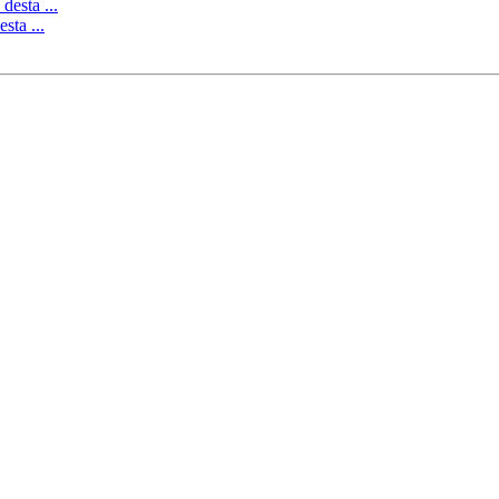
 desta ...
esta ...