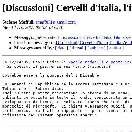
[Discussioni] Cervelli d'italia, l'it
Stefano Maffulli
smaffulli a gmail.com
Mer 14 Dic 2005 09:52:38 CET
Messaggio precedente:
[Discussioni] Cervelli d'italia, l'italia s'e`
Prossimo messaggio:
[Discussioni] Cervelli d'italia, l'italia s'e` d
Messages sorted by:
[ date ]
[ thread ]
[ subject ]
[ author ]
On 12/14/05, Paolo Redaelli <
paolo.redaelli a poste.it
>
>
Dovrebbe essere la puntata del 1 Dicembre.

Su Venerdì di Repubblica della scorsa settimana c'è un'
Tobias che di Rubini dice:

«Nell'ultima puntata raccontiamo la storia di un uomo, 
ambiente conosciuto in tutto il mondo, considerato un i
sviluppatori di Linux, il software libero che tenta di 
monopolio di Microsoft.  Si chiama Alessandro Rubini, u
elettronico, fra l'altro impegnato in prima linea nel m
diffusione dei sistemi operativi aperti»
