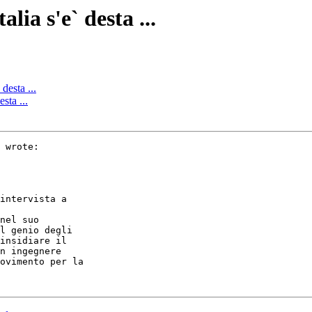
alia s'e` desta ...
 desta ...
esta ...
 wrote:

intervista a

nel suo

l genio degli

insidiare il

n ingegnere

ovimento per la
