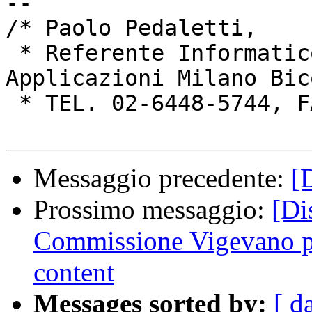
-- 

/* Paolo Pedaletti,

 * Referente Informatico Dip. di Matematica e 
Applicazioni Milano Bico
 * TEL. 02-6448-5744, FAX. 02-6448-5705 */

Messaggio precedente:
[
Prossimo messaggio:
[Di
Commissione Vigevano pro
content
Messages sorted by:
[ d