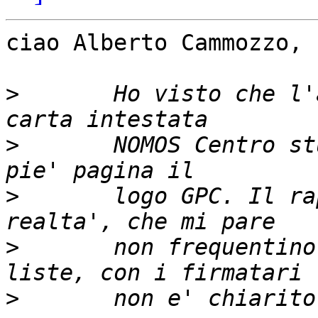
ciao Alberto Cammozzo,

>
 	Ho visto che l'appello e' stampato su 
>
 	NOMOS Centro studi parlamentari, e porta a 
>
 	logo GPC. Il rapporto di queste due 
>
 	non frequentino abitualmente le notre 
>