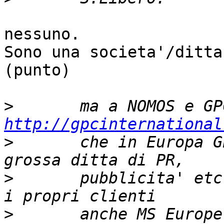
nessuno.

Sono una societa'/ditta
(punto)

>
http://gpcinternational
>
 	che in Europa GPC e' fleishman-hillard, 
>
 	pubblicita' etc, che dichiara di avere tra 
>