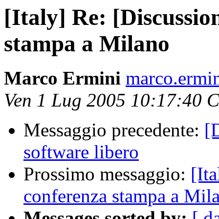
[Italy] Re: [Discussio
stampa a Milano
Marco Ermini
marco.ermin
Ven 1 Lug 2005 10:17:40 
Messaggio precedente:
[
software libero
Prossimo messaggio:
[It
conferenza stampa a Mil
Messages sorted by:
[ d