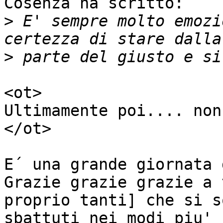
Cosenza ha scritto:

>
 E' sempre molto emozi
>
<ot>

Ultimamente poi.... non
</ot>

E´ una grande giornata 
Grazie grazie grazie a 
proprio tanti] che si so
sbattuti nei modi piu' 