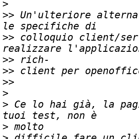
>
>>
 Un'ulteriore alterna
>>
 colloquio client/ser
>>
>>
>>
>
>
 Ce lo hai già, la pag
>
>
 difficile fare un cli