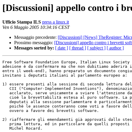
[Discussioni] appello contro i br
Ufficio Stampa ILS
press a linux.it
Ven 6 Maggio 2005 10:34:16 CEST
Messaggio precedente:
[Discussioni] [News] TheRegister: Micr
Prossimo messaggio:
[Discussioni] appello contro i brevetti sof
Messages sorted by:
[ date ]
[ thread ]
[ subject ]
[ author ]
Free Software Foundation Europe, Italian Linux Society 
adesione è da confermare ma che non dubitiamo aderirà i
entro il week-end), hanno preparato un documento congiu
invitano i deputati italiani al parlamento europeo a:

1) essere presenti alla sessione di seconda lettura del
   CII ("Computer-Implemented Inventions"), denominazione che, come ormai

   acclarato, serve unicamente a sviare l'attenzione dal vero obiettivo,

   cioè la brevettabilità estesa al puro software. La presenza dei

   deputati alla sessione parlamentare è particolarmente importante,

   poichè le assenze conteranno come voti a favore della Commissione,

   ovvero a favore dei brevetti software.

2) riaffermare gli emendamenti già approvati dallo stes
   prima lettura, ed in particolare da quelli proposti dal relatore

   Michel Rocard.
