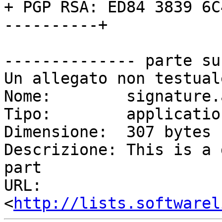
+ PGP RSA: ED84 3839 6C
----------+

-------------- parte su
Un allegato non testual
Nome:        signature.a
Tipo:        applicatio
Dimensione:  307 bytes

Descrizione: This is a 
part

URL:         
<
http://lists.softwarel