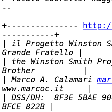
-- 

+--------------- 
http:/
-----------+

|
 il Progetto Winston S
|
 the Winston Smith Pro
|
 Marco A. Calamari 
mar
|
 DSS/DH:  8F3E 5BAE 90