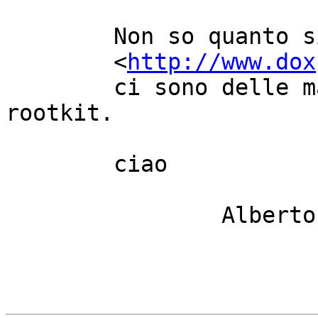
	Non so quanto siano attendibili, ma qui

	<
http://www.dox
	ci sono delle mappe sulla diffusione del 
rootkit.

	ciao

		Alberto
