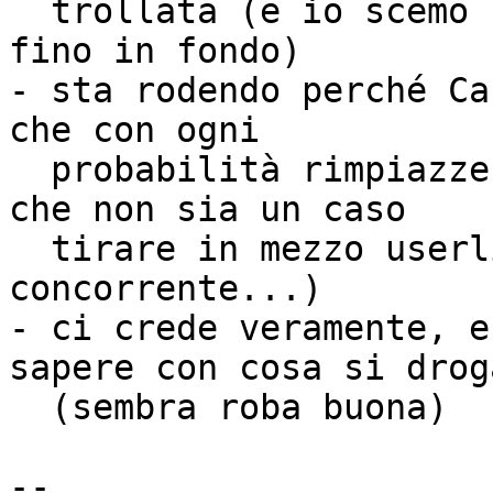
  trollata (e io scemo ho abboccato e l'ho letta 
fino in fondo)

- sta rodendo perché Ca
che con ogni

  probabilità rimpiazzerà il suo arch (suppongo 
che non sia un caso

  tirare in mezzo userlinux, che ne è un diretto 
concorrente...)

- ci crede veramente, e
sapere con cosa si droga
  (sembra roba buona)

-- 
