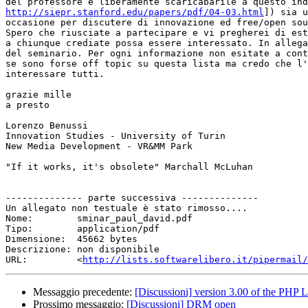
http://siepr.stanford.edu/papers/pdf/04-03.html
]) sia u
occasione per discutere di innovazione ed free/open sou
Spero che riusciate a partecipare e vi pregherei di est
a chiunque crediate possa essere interessato. In allega
del seminario. Per ogni informazione non esitate a cont
se sono forse off topic su questa lista ma credo che l'
interessare tutti.

grazie mille

a presto

Lorenzo Benussi

Innovation Studies - University of Turin

New Media Development - VR&MM Park

"If it works, it's obsolete" Marchall McLuhan

-------------- parte successiva --------------

Un allegato non testuale è stato rimosso....

Nome:        sminar_paul_david.pdf

Tipo:        application/pdf

Dimensione:  45662 bytes

Descrizione: non disponibile

URL:         <
http://lists.softwarelibero.it/pipermail/
Messaggio precedente:
[Discussioni] version 3.00 of the PHP
Prossimo messaggio:
[Discussioni] DRM open