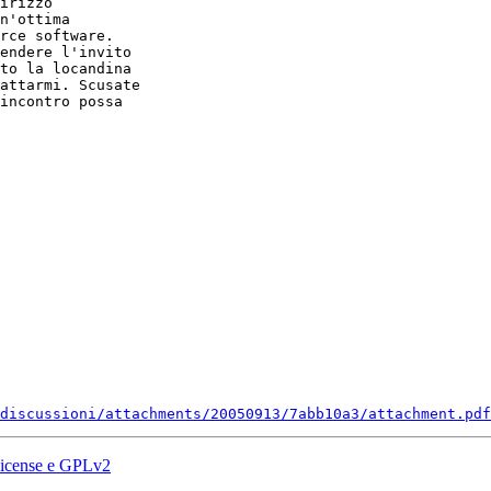
n'ottima 

rce software. 

endere l'invito 

to la locandina 

attarmi. Scusate 

incontro possa 

discussioni/attachments/20050913/7abb10a3/attachment.pdf
 License e GPLv2