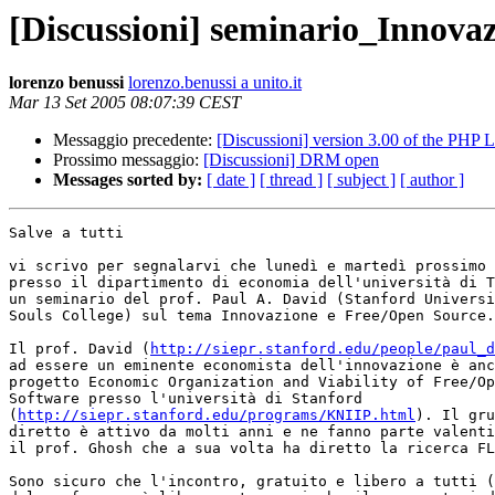
[Discussioni] seminario_Inno
lorenzo benussi
lorenzo.benussi a unito.it
Mar 13 Set 2005 08:07:39 CEST
Messaggio precedente:
[Discussioni] version 3.00 of the PHP
Prossimo messaggio:
[Discussioni] DRM open
Messages sorted by:
[ date ]
[ thread ]
[ subject ]
[ author ]
Salve a tutti

vi scrivo per segnalarvi che lunedì e martedì prossimo 
presso il dipartimento di economia dell'università di T
un seminario del prof. Paul A. David (Stanford Universi
Souls College) sul tema Innovazione e Free/Open Source.

Il prof. David (
http://siepr.stanford.edu/people/paul_d
ad essere un eminente economista dell'innovazione è anc
progetto Economic Organization and Viability of Free/Op
Software presso l'università di Stanford 

(
http://siepr.stanford.edu/programs/KNIIP.html
). Il gru
diretto è attivo da molti anni e ne fanno parte valenti
il prof. Ghosh che a sua volta ha diretto la ricerca FL
Sono sicuro che l'incontro, gratuito e libero a tutti (