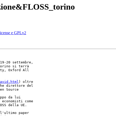
vazione&FLOSS_torino
 License e GPLv2
19-20 settembre, 

orino si terrà 

ty, Oxford All 

avid.html
) oltre 

he direttore del 

en Source 

ppo da lui 

 economisti come 

OSS della UE.

l'ultimo paper 
