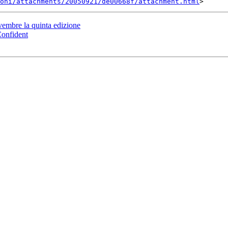
oni/attachments/20050921/de00668f/attachment.html
vembre la quinta edizione
Confident