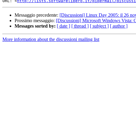
URL: <
http://lists.softwarelibero.it/pipermail/discussi
Messaggio precedente:
[Discussioni] Linux Day 2005: il 26 no
Prossimo messaggio:
[Discussioni] Microsoft Windows Vista: 
Messages sorted by:
[ date ]
[ thread ]
[ subject ]
[ author ]
More information about the discussioni mailing list