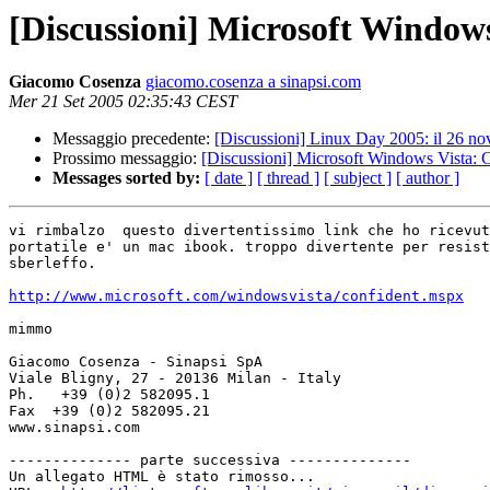
[Discussioni] Microsoft Window
Giacomo Cosenza
giacomo.cosenza a sinapsi.com
Mer 21 Set 2005 02:35:43 CEST
Messaggio precedente:
[Discussioni] Linux Day 2005: il 26 no
Prossimo messaggio:
[Discussioni] Microsoft Windows Vista: 
Messages sorted by:
[ date ]
[ thread ]
[ subject ]
[ author ]
vi rimbalzo  questo divertentissimo link che ho ricevut
portatile e' un mac ibook. troppo divertente per resist
sberleffo.

http://www.microsoft.com/windowsvista/confident.mspx
mimmo

Giacomo Cosenza - Sinapsi SpA

Viale Bligny, 27 - 20136 Milan - Italy

Ph.   +39 (0)2 582095.1

Fax  +39 (0)2 582095.21

www.sinapsi.com

-------------- parte successiva --------------

Un allegato HTML è stato rimosso...
