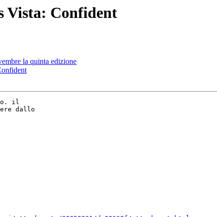
s Vista: Confident
vembre la quinta edizione
Confident
o. il  

ere dallo  
