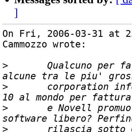
]
On Fri, 2006-03-31 at 2
Cammozzo wrote:

>
 	Qualcuno per favore puo' dire ai verdi che 
>
 	corporation informatiche quali IBM (numero 
>
 	e Novell promuovono, usano e producono 
>
 	rilascia sotto GPL. Se devono fare il nome 