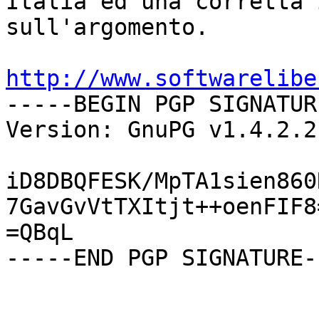
Italia ed una corretta 
sull'argomento.

http://www.softwarelibe

-----BEGIN PGP SIGNATUR
Version: GnuPG v1.4.2.2
iD8DBQFESK/MpTA1sien860
7GavGvVtTXItjt++oenFIF8=
=QBqL

-----END PGP SIGNATURE--