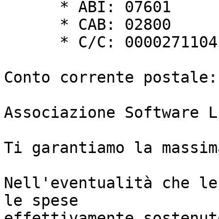
      * ABI: 07601

      * CAB: 02800

      * C/C: 000027110410

Conto corrente postale:

Associazione Software L
Ti garantiamo la massim
Nell'eventualità che le
le spese

effettivamente sostenut