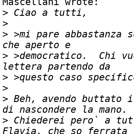
Mascellani wrote:

>
>
>
 >mi pare abbastanza s
>
 >democratico.  Chi vu
>
>
>
 Beh, avendo buttato i
>
 Chiederei pero` a tut