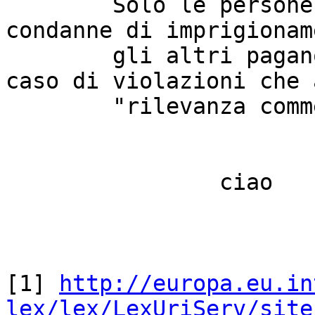
	Solo le persone fisiche possono subire 
condanne di imprigionam
	gli altri pagano la multa. Nota bene, in 
caso di violazioni che 
	"rilevanza commerciale".

		ciao

			Alberto
[1] 
http://europa.eu.in
lex/lex/LexUriServ/site