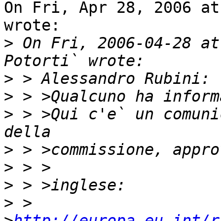
On Fri, Apr 28, 2006 at
wrote:

>
 On Fri, 2006-04-28 at
>
>
>
 > >Qui c'e` un comuni
>
>
>
>
 > 
>
http://europa.eu.int/r