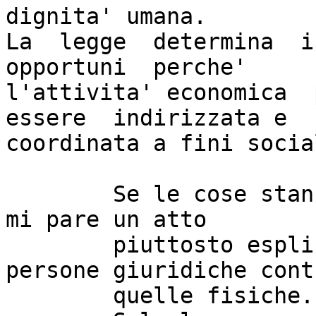
dignita' umana.

La  legge  determina  i 
opportuni  perche'

l'attivita' economica  
essere  indirizzata e

coordinata a fini social
	Se le cose stanno come nella bozza IPRED2 
mi pare un atto 

	piuttosto esplicito di guerra delle 
persone giuridiche contr
	quelle fisiche... 
