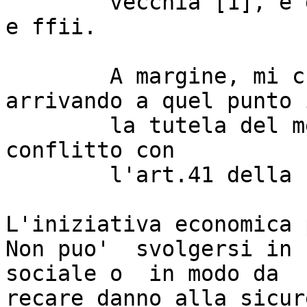
	vecchia [1], e grazie a google, wikipedia 
e ffii.

	A margine, mi chiedo se non stiamo 
arrivando a quel punto 
	la tutela del mercato dell'UE entri in 
conflitto con

	l'art.41 della nostra costituzione. 

L'iniziativa economica 
Non puo'  svolgersi in 
sociale o  in modo da

recare danno alla sicur