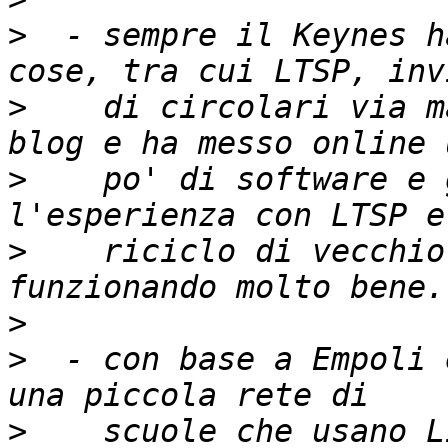
>
  - sempre il Keynes h
>
    di circolari via m
>
    po' di software e 
>
    riciclo di vecchio
>
>
  - con base a Empoli 
>
    scuole che usano L