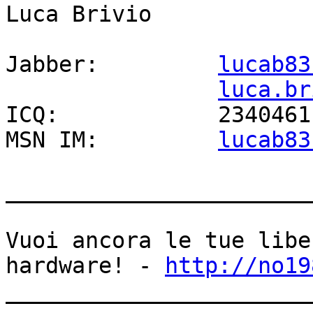
Luca Brivio

Jabber:		
lucab83
luca.br
ICQ:		234046116

MSN IM:		
lucab83
_______________________
Vuoi ancora le tue libe
hardware! - 
http://no19
_______________________