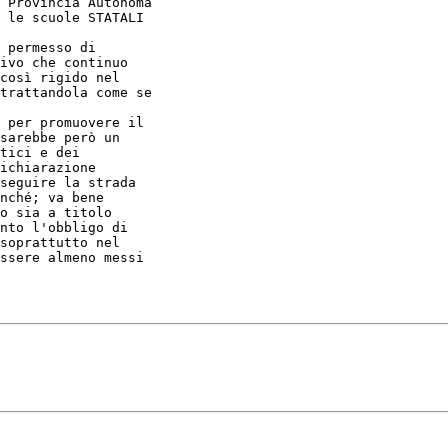
 Provincia Autonoma

 le scuole STATALI

 permesso di

ivo che continuo

così rigido nel

trattandola come se

 per promuovere il

sarebbe però un

tici e dei

ichiarazione

seguire la strada

nché; va bene

o sia a titolo

nto l'obbligo di

soprattutto nel

ssere almeno messi
