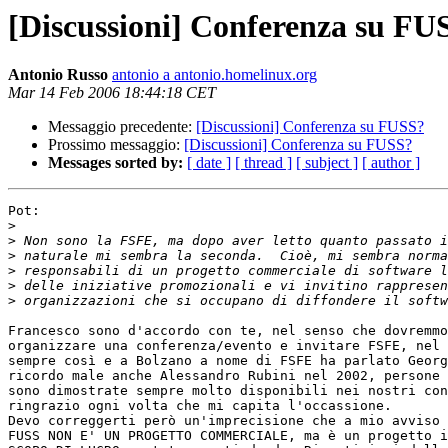
[Discussioni] Conferenza su FU
Antonio Russo
antonio a antonio.homelinux.org
Mar 14 Feb 2006 18:44:18 CET
Messaggio precedente:
[Discussioni] Conferenza su FUSS?
Prossimo messaggio:
[Discussioni] Conferenza su FUSS?
Messages sorted by:
[ date ]
[ thread ]
[ subject ]
[ author ]
Pot:

>
>
>
>
>
>
Francesco sono d'accordo con te, nel senso che dovremmo
organizzare una conferenza/evento e invitare FSFE, nel 
sempre così e a Bolzano a nome di FSFE ha parlato Georg
ricordo male anche Alessandro Rubini nel 2002, persone 
sono dimostrate sempre molto disponibili nei nostri con
ringrazio ogni volta che mi capita l'occassione.

Devo correggerti però un'imprecisione che a mio avviso 
FUSS NON E' UN PROGETTO COMMERCIALE, ma è un progetto i