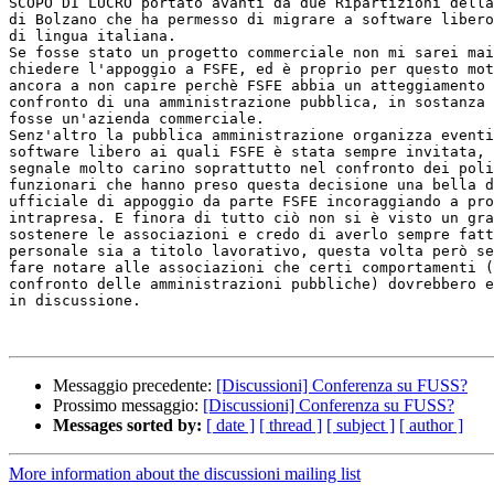
SCOPO DI LUCRO portato avanti da due Ripartizioni della
di Bolzano che ha permesso di migrare a software libero
di lingua italiana.

Se fosse stato un progetto commerciale non mi sarei mai
chiedere l'appoggio a FSFE, ed è proprio per questo mot
ancora a non capire perchè FSFE abbia un atteggiamento 
confronto di una amministrazione pubblica, in sostanza 
fosse un'azienda commerciale.

Senz'altro la pubblica amministrazione organizza eventi
software libero ai quali FSFE è stata sempre invitata, 
segnale molto carino soprattutto nel confronto dei poli
funzionari che hanno preso questa decisione una bella d
ufficiale di appoggio da parte FSFE incoraggiando a pro
intrapresa. E finora di tutto ciò non si è visto un gra
sostenere le associazioni e credo di averlo sempre fatt
personale sia a titolo lavorativo, questa volta però se
fare notare alle associazioni che certi comportamenti (
confronto delle amministrazioni pubbliche) dovrebbero e
in discussione.

Messaggio precedente:
[Discussioni] Conferenza su FUSS?
Prossimo messaggio:
[Discussioni] Conferenza su FUSS?
Messages sorted by:
[ date ]
[ thread ]
[ subject ]
[ author ]
More information about the discussioni mailing list