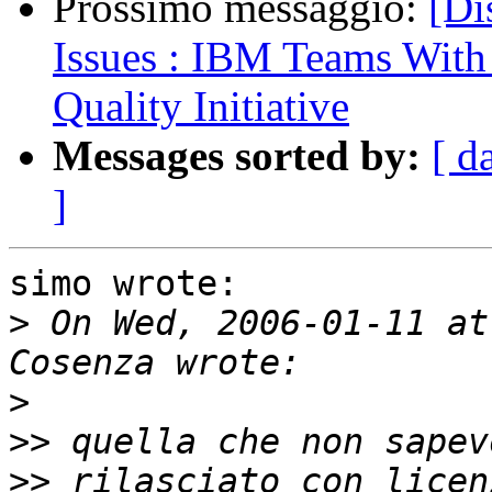
Prossimo messaggio:
[Di
Issues : IBM Teams Wit
Quality Initiative
Messages sorted by:
[ d
]
simo wrote:

>
 On Wed, 2006-01-11 at
>
>>
>>
 rilasciato con licen