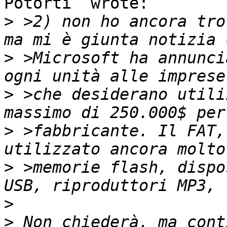
Potorti` wrote:

>
 >2) non ho ancora tro
>
 >Microsoft ha annunci
>
 >che desiderano utili
>
 >fabbricante. Il FAT,
>
 >memorie flash, dispo
>
>
 Non chiederà, ma cont