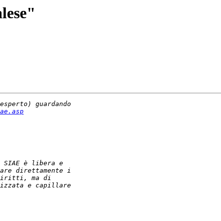
alese"
ae.asp