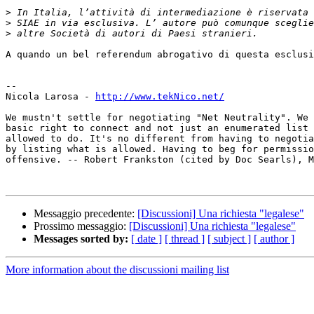
>
>
>
A quando un bel referendum abrogativo di questa esclusi
-- 

Nicola Larosa - 
http://www.tekNico.net/
We mustn't settle for negotiating "Net Neutrality". We 
basic right to connect and not just an enumerated list 
allowed to do. It's no different from having to negotia
by listing what is allowed. Having to beg for permissio
offensive. -- Robert Frankston (cited by Doc Searls), M
Messaggio precedente:
[Discussioni] Una richiesta "legalese"
Prossimo messaggio:
[Discussioni] Una richiesta "legalese"
Messages sorted by:
[ date ]
[ thread ]
[ subject ]
[ author ]
More information about the discussioni mailing list