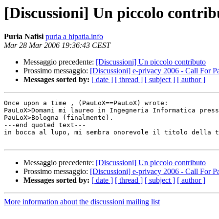
[Discussioni] Un piccolo contrib
Puria Nafisi
puria a hipatia.info
Mar 28 Mar 2006 19:36:43 CEST
Messaggio precedente:
[Discussioni] Un piccolo contributo
Prossimo messaggio:
[Discussioni] e-privacy 2006 - Call For P
Messages sorted by:
[ date ]
[ thread ]
[ subject ]
[ author ]
Once upon a time , (PauLoX==PauLoX) wrote:

PauLoX>Domani mi laureo in Ingegneria Informatica press
PauLoX>Bologna (finalmente).

---end quoted text---

in bocca al lupo, mi sembra onorevole il titolo della t
Messaggio precedente:
[Discussioni] Un piccolo contributo
Prossimo messaggio:
[Discussioni] e-privacy 2006 - Call For P
Messages sorted by:
[ date ]
[ thread ]
[ subject ]
[ author ]
More information about the discussioni mailing list