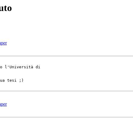
uto
aper
o l'Università di

ua tesi ;)

aper